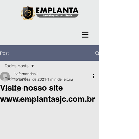
Post
Todos posts
isafernandes1
Todos posts
15 de dez. de 2021
1 min de leitura
Visite nosso site
Começar
www.emplantasjc.com.br
Sua comunidade