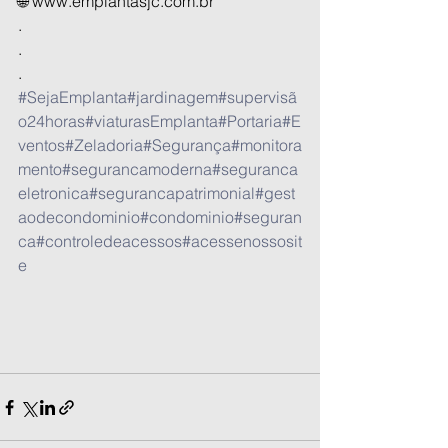
🌐 www.emplantasjc.com.br
.
.
.
#SejaEmplanta
#jardinagem
#supervisã
o24horas
#viaturasEmplanta
#Portaria
#E
ventos
#Zeladoria
#Segurança
#monitora
mento
#segurancamoderna
#seguranca
eletronica
#segurancapatrimonial
#gest
aodecondominio
#condominio
#seguran
ca
#controledeacessos
#acessenossosit
e