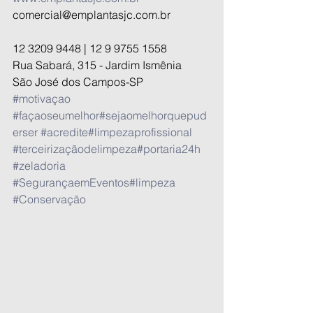
comercial@emplantasjc.com.br
12 3209 9448 | 12 9 9755 1558
Rua Sabará, 315 - Jardim Ismênia 
São José dos Campos-SP
#motivaçao
#façaoseumelhor
#sejaomelhorquepud
erser
#acredite
#limpezaprofissional
#terceirizaçãodelimpeza
#portaria24h
#zeladoria
#SegurançaemEventos
#limpeza
#Conservação