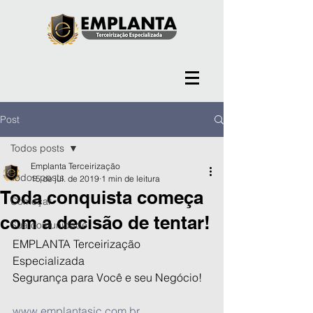
Post
Todos posts
Emplanta Terceirização
Todos posts
15 de jul. de 2019
1 min de leitura
Toda conquista começa
Começar
com a decisão de tentar!
Sua comunidade
EMPLANTA Terceirização 
Especializada
Segurança para Você e seu Negócio!
www.emplantasjc.com.br