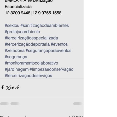
EMPLANTA Terceirização 
Especializada
12 3209 9448 |12 9 9755 1558
#sextou
#sanitizaçãodeambientes
#protejaoambiente
#terceirizaçãoespecializada
#tercerizaçãodeportaria
#eventos
#zeladoria
#segurançaparaeventos
#segurança
#monitoramentocolaborativo
#jardinagem
#limpezaeconservação
#terceirizaçaodeserviços
Ver tudo