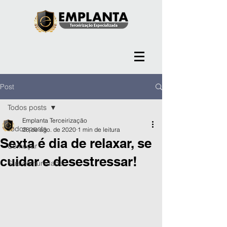
Post
Todos posts
Emplanta Terceirização
Todos posts
28 de ago. de 2020
1 min de leitura
Sexta é dia de relaxar, se
Começar
cuidar e desestressar!
Sua comunidade