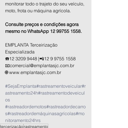
monitorar todo o trajeto do seu veículo, 
moto, frota ou máquina agrícola.
Consulte preços e condições agora 
mesmo no WhatsApp 12 99755 1558.
EMPLANTA Terceirização 
Especializada
☎️12 3209 9448 |📲12 9 9755 1558
📧comercial@emplantasjc.com.br
🌐 www.emplantasjc.com.br
#SejaEmplanta
#rastreamentoveicular
#r
astreamento24h
#rastreamentodeveicul
os
#rastreadordemotos
#rastreadordecarro
s
#rastreadordemáquinasagrícolas
#mo
nitoramento24hrs
tercerização
rastreamento