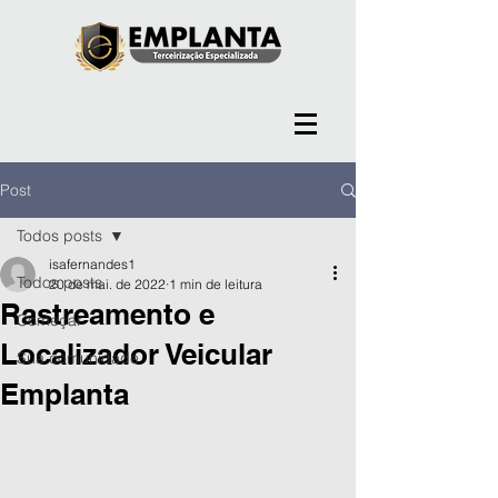
Post
Todos posts
isafernandes1
Todos posts
20 de mai. de 2022
1 min de leitura
Rastreamento e
Começar
Localizador Veicular
Sua comunidade
Emplanta