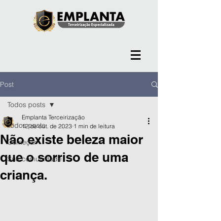
Post
Todos posts
Emplanta Terceirização
Todos posts
12 de out. de 2023
1 min de leitura
Não existe beleza maior
Começar
que o sorriso de uma
Sua comunidade
criança.