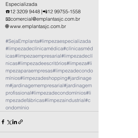
Especializada
☎️12 3209 9448 |📲12 99755-1558
📧comercial@emplantasjc.com.br
🌐 www.emplantasjc.com.br
#SejaEmplanta
#limpezaespecializada
#limpezadeclínicamédica
#clínicasméd
icas
#limpezaempresarial
#limpezadeclí
nicas
#limpezadeescritórios
#limpeza
#li
mpezaparaempresas
#limpezadecondo
mínios
#limpezadeshopping
#jardinage
m
#jardinagemempresarial
#jardinagem
profissional
#limpezadecondomínios
#li
mpezadefábricas
#limpezaindustrial
#c
ondomínio