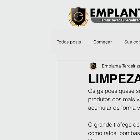
Todos posts
Começar
Sua co
Emplanta Terceiri
LIMPEZ
Os galpões quase se
produtos dos mais va
acumular de forma ve
O grande tráfego de
como ratos, pombas 