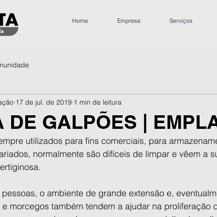
Home
Empresa
Serviços
munidade
zação
17 de jul. de 2019
1 min de leitura
A DE GALPÕES | EMPL
mpre utilizados para fins comerciais, para armazenam
riados, normalmente são difíceis de limpar e vêem a su
rtiginosa. 
 pessoas, o ambiente de grande extensão e, eventualm
e morcegos também tendem a ajudar na proliferação da