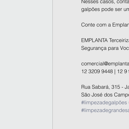
Nesses casos, conta
galpões pode ser um
Conte com a Emplan
EMPLANTA Terceiriz
Segurança para Voc
comercial@emplanta
12 3209 9448 | 12 9
Rua Sabará, 315 - J
São José dos Camp
#limpezadegalpões
#limpezadegrandes