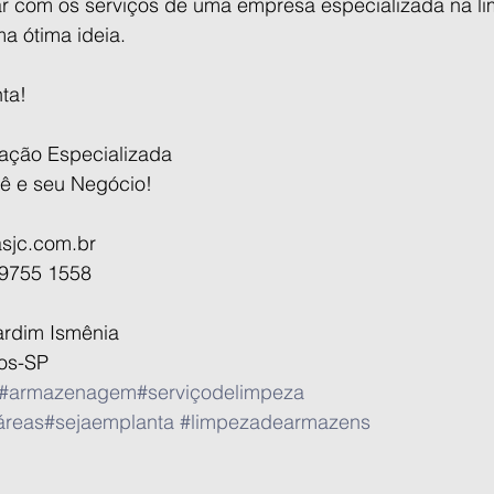
r com os serviços de uma empresa especializada na l
a ótima ideia.
ta!
ação Especializada
ê e seu Negócio!
sjc.com.br
 9755 1558
ardim Ismênia 
os-SP
#armazenagem
#serviçodelimpeza
áreas
#sejaemplanta
#limpezadearmazens