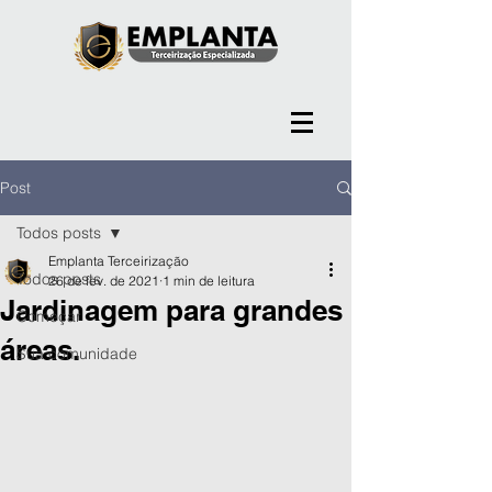
Post
Todos posts
Emplanta Terceirização
Todos posts
26 de fev. de 2021
1 min de leitura
Jardinagem para grandes
Começar
áreas.
Sua comunidade