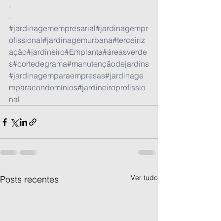
.
.
#jardinagemempresarial
#jardinagempr
ofissional
#jardinagemurbana
#terceiriz
ação
#jardineiro
#Emplanta
#áreasverde
s
#cortedegrama
#manutençãodejardins
#jardinagemparaempresas
#jardinage
mparacondomínios
#jardineiroprofissio
nal
Ver tudo
Posts recentes