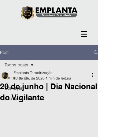
Post
Todos posts
Emplanta Terceirização
Todos posts
20 de jun. de 2020
1 min de leitura
20 de junho | Dia Nacional
Começar
do Vigilante
Sua comunidade