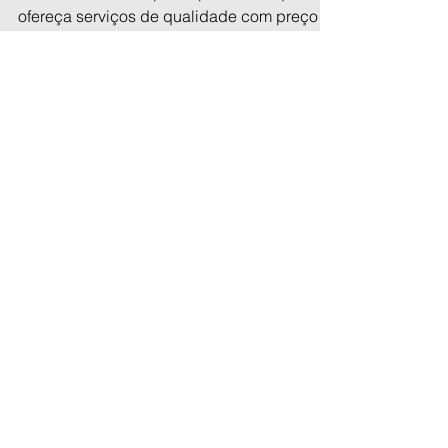
Quer reduzir custos?
Nesses novos tempos,
estamos com você!
Buscando uma empresa parceira e que
ofereça serviços de qualidade com preço
justo? Ligue agora 12 3209 9448 |12 9 9755
1558 - Cobrimos...